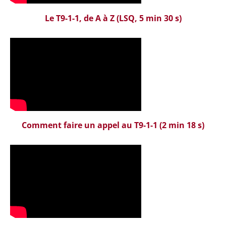
Le T9-1-1, de A à Z (LSQ, 5 min 30 s)
Comment faire un appel au T9-1-1
(2 min 18 s)